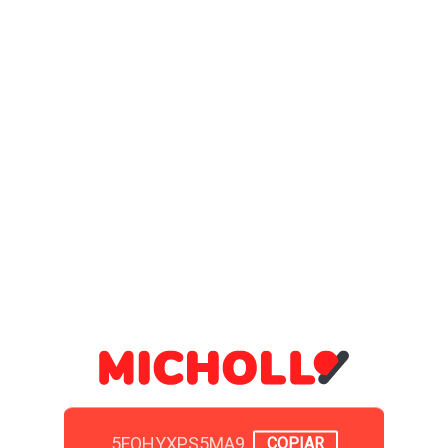
5FQHYXPS5MA9
COPIAR